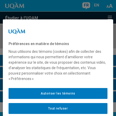
FR
EN
Étudier à l'UQAM
COURS
//
AOT8800
Optimisation des réseaux logistiques
Préférences en matière de témoins
Nous utilisons des témoins (cookies) afin de collecter des
informations qui nous permettent d’améliorer votre
Description du cours
expérience sur le site, de vous proposer des contenus vidéo,
d’analyser les statistiques de fréquentation, etc. Vous
Horaire - Été 2026
pouvez personnaliser votre choix en sélectionnant
« Préférences ».
Horaire - Automne 2026
Autoriser les témoins
Horaire - Hiver 2027
Tout refuser