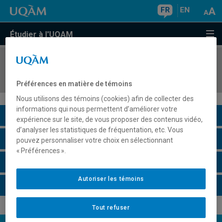
FR
EN
Étudier à l'UQAM
COURS
//
AOT8814
Gestion des opérations de maintenance
Préférences en matière de témoins
Nous utilisons des témoins (cookies) afin de collecter des
informations qui nous permettent d’améliorer votre
Description du cours
expérience sur le site, de vous proposer des contenus vidéo,
d’analyser les statistiques de fréquentation, etc. Vous
Horaire - Été 2026
pouvez personnaliser votre choix en sélectionnant
« Préférences ».
Horaire - Automne 2026
Autoriser les témoins
Horaire - Hiver 2027
Tout refuser