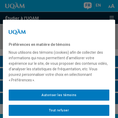
FR
EN
Étudier à l'UQAM
COURS
//
AOT8815
Gestion des opérations durables
Préférences en matière de témoins
Nous utilisons des témoins (cookies) afin de collecter des
informations qui nous permettent d’améliorer votre
Description du cours
expérience sur le site, de vous proposer des contenus vidéo,
d’analyser les statistiques de fréquentation, etc. Vous
Horaire - Été 2026
pouvez personnaliser votre choix en sélectionnant
« Préférences ».
Horaire - Automne 2026
Autoriser les témoins
Horaire - Hiver 2027
Tout refuser