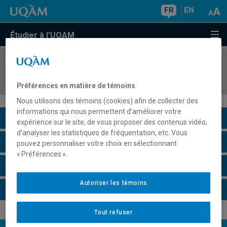
FR
EN
Étudier à l'UQAM
COURS
//
AOT8815
Gestion des opérations durables
Préférences en matière de témoins
Nous utilisons des témoins (cookies) afin de collecter des
informations qui nous permettent d’améliorer votre
Description du cours
expérience sur le site, de vous proposer des contenus vidéo,
d’analyser les statistiques de fréquentation, etc. Vous
Horaire - Été 2026
pouvez personnaliser votre choix en sélectionnant
« Préférences ».
Horaire - Automne 2026
Autoriser les témoins
Horaire - Hiver 2027
Tout refuser