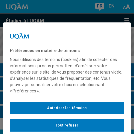
FR
EN
Étudier à l'UQAM
COURS
//
AOT8820
Simulation avancée des systèmes complexes
Préférences en matière de témoins
Nous utilisons des témoins (cookies) afin de collecter des
informations qui nous permettent d’améliorer votre
Description du cours
expérience sur le site, de vous proposer des contenus vidéo,
d’analyser les statistiques de fréquentation, etc. Vous
Horaire - Été 2026
pouvez personnaliser votre choix en sélectionnant
« Préférences ».
Horaire - Automne 2026
Autoriser les témoins
Horaire - Hiver 2027
Tout refuser