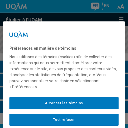
FR
EN
Étudier à l'UQAM
COURS
//
AOT8820
Simulation avancée des systèmes complexes
Préférences en matière de témoins
Nous utilisons des témoins (cookies) afin de collecter des
informations qui nous permettent d’améliorer votre
Description du cours
expérience sur le site, de vous proposer des contenus vidéo,
d’analyser les statistiques de fréquentation, etc. Vous
Horaire - Été 2026
pouvez personnaliser votre choix en sélectionnant
« Préférences ».
Horaire - Automne 2026
Autoriser les témoins
Horaire - Hiver 2027
Tout refuser