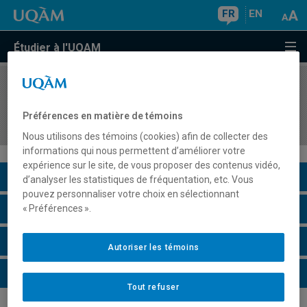
FR
EN
Étudier à l'UQAM
COURS
//
ASM2406
Stage II : Initiation à l'adaptation scolaire au
Préférences en matière de témoins
secondaire
Nous utilisons des témoins (cookies) afin de collecter des
informations qui nous permettent d’améliorer votre
expérience sur le site, de vous proposer des contenus vidéo,
Description du cours
d’analyser les statistiques de fréquentation, etc. Vous
pouvez personnaliser votre choix en sélectionnant
Horaire - Été 2026
« Préférences ».
Horaire - Automne 2026
Autoriser les témoins
Horaire - Hiver 2027
Tout refuser