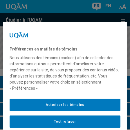
FR
EN
Étudier à l'UQAM
COURS
//
ASM3400
Stage III: Différenciation pédagogique et
Préférences en matière de témoins
collaboration en adaptation scolaire au
Nous utilisons des témoins (cookies) afin de collecter des
préscolaire-primaire
informations qui nous permettent d’améliorer votre
expérience sur le site, de vous proposer des contenus vidéo,
d’analyser les statistiques de fréquentation, etc. Vous
Description du cours
pouvez personnaliser votre choix en sélectionnant
« Préférences ».
Horaire - Été 2026
Autoriser les témoins
Horaire - Automne 2026
Tout refuser
Horaire - Hiver 2027