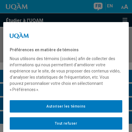
FR
EN
Étudier à l'UQAM
COURS
//
ASS2460
Relation d'aide au soutien pédagogique en
Préférences en matière de témoins
milieux de garde
Nous utilisons des témoins (cookies) afin de collecter des
informations qui nous permettent d’améliorer votre
expérience sur le site, de vous proposer des contenus vidéo,
Description du cours
d’analyser les statistiques de fréquentation, etc. Vous
pouvez personnaliser votre choix en sélectionnant
Horaire - Été 2026
« Préférences ».
Horaire - Automne 2026
Autoriser les témoins
Horaire - Hiver 2027
Tout refuser