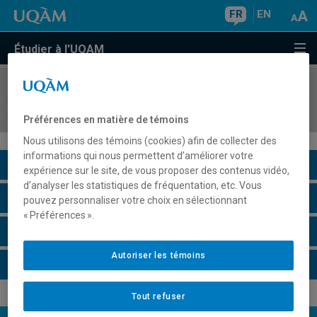
FR
EN
Étudier à l'UQAM
COURS
//
ASS2860
Relation d'aide dans l'enseignement
Préférences en matière de témoins
Nous utilisons des témoins (cookies) afin de collecter des
informations qui nous permettent d’améliorer votre
Description du cours
expérience sur le site, de vous proposer des contenus vidéo,
d’analyser les statistiques de fréquentation, etc. Vous
Horaire - Été 2026
pouvez personnaliser votre choix en sélectionnant
« Préférences ».
Horaire - Automne 2026
Autoriser les témoins
Horaire - Hiver 2027
Tout refuser