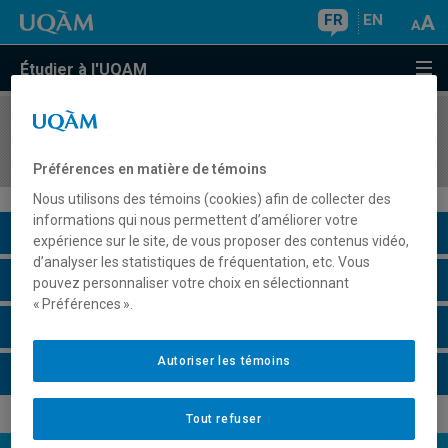
FR
EN
Étudier à l'UQAM
COURS
//
ASS5830
Orthopédagogie des mathématiques I (Primaire)
Préférences en matière de témoins
Nous utilisons des témoins (cookies) afin de collecter des
informations qui nous permettent d’améliorer votre
Description du cours
expérience sur le site, de vous proposer des contenus vidéo,
d’analyser les statistiques de fréquentation, etc. Vous
Horaire - Été 2026
pouvez personnaliser votre choix en sélectionnant
« Préférences ».
Horaire - Automne 2026
Autoriser les témoins
Horaire - Hiver 2027
Tout refuser