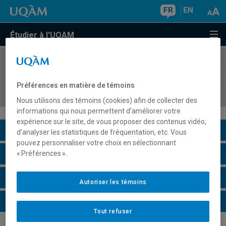
FR
EN
Étudier à l'UQAM
COURS
//
ASS6030
Orthopédagogie des mathématiques II
Préférences en matière de témoins
(Primaire)
Nous utilisons des témoins (cookies) afin de collecter des
informations qui nous permettent d’améliorer votre
expérience sur le site, de vous proposer des contenus vidéo,
Description du cours
d’analyser les statistiques de fréquentation, etc. Vous
pouvez personnaliser votre choix en sélectionnant
Horaire - Été 2026
« Préférences ».
Horaire - Automne 2026
Autoriser les témoins
Horaire - Hiver 2027
Tout refuser