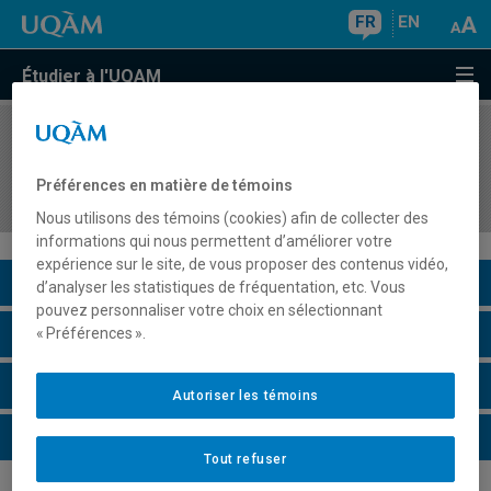
FR
EN
Étudier à l'UQAM
COURS
//
ASS6035
Orthopédagogie des mathématiques II
Préférences en matière de témoins
(Secondaire)
Nous utilisons des témoins (cookies) afin de collecter des
informations qui nous permettent d’améliorer votre
expérience sur le site, de vous proposer des contenus vidéo,
Description du cours
d’analyser les statistiques de fréquentation, etc. Vous
pouvez personnaliser votre choix en sélectionnant
Horaire - Été 2026
« Préférences ».
Horaire - Automne 2026
Autoriser les témoins
Horaire - Hiver 2027
Tout refuser