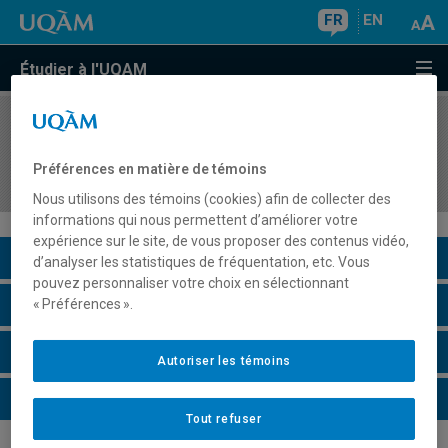
FR
EN
Étudier à l'UQAM
COURS
//
ASS830X
Séminaire thématique en adaptation scolaire et
Préférences en matière de témoins
sociale
Nous utilisons des témoins (cookies) afin de collecter des
informations qui nous permettent d’améliorer votre
expérience sur le site, de vous proposer des contenus vidéo,
Description du cours
d’analyser les statistiques de fréquentation, etc. Vous
pouvez personnaliser votre choix en sélectionnant
Horaire - Été 2026
« Préférences ».
Horaire - Automne 2026
Autoriser les témoins
Horaire - Hiver 2027
Tout refuser