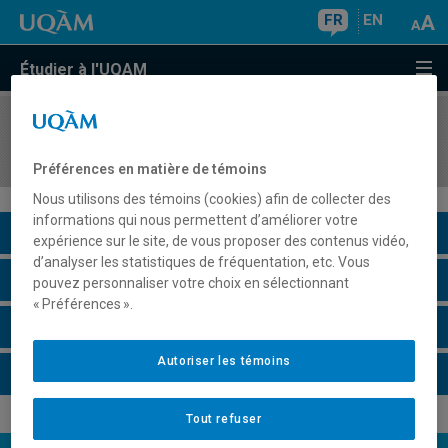
FR
EN
Étudier à l'UQAM
COURS
//
AVM8622
Travail de recherche
Préférences en matière de témoins
Nous utilisons des témoins (cookies) afin de collecter des
informations qui nous permettent d’améliorer votre
Description du cours
expérience sur le site, de vous proposer des contenus vidéo,
d’analyser les statistiques de fréquentation, etc. Vous
Horaire - Été 2026
pouvez personnaliser votre choix en sélectionnant
« Préférences ».
Horaire - Automne 2026
Autoriser les témoins
Horaire - Hiver 2027
Tout refuser