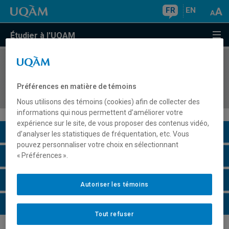
FR
EN
Étudier à l'UQAM
COURS
//
BGP3001
Méthodes de recherche appliquée à la gestion
Préférences en matière de témoins
publique
Nous utilisons des témoins (cookies) afin de collecter des
informations qui nous permettent d’améliorer votre
expérience sur le site, de vous proposer des contenus vidéo,
Description du cours
d’analyser les statistiques de fréquentation, etc. Vous
pouvez personnaliser votre choix en sélectionnant
Horaire - Été 2026
« Préférences ».
Horaire - Automne 2026
Autoriser les témoins
Horaire - Hiver 2027
Tout refuser