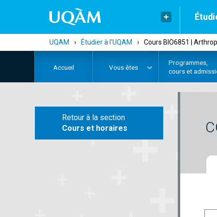
Étudi
UQAM
›
Étudier à l'UQAM
›
Cours BIO6851 | Arthro
Programmes,
Accueil
Vous êtes
cours et admiss
Retour à la section
C
Cours et horaires