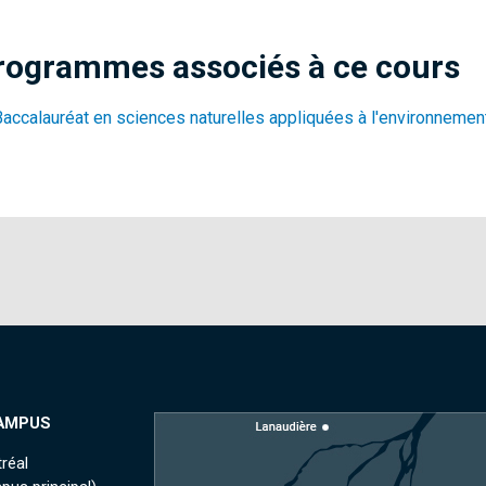
rogrammes associés à ce cours
Baccalauréat en sciences naturelles appliquées à l'environnemen
AMPUS
réal