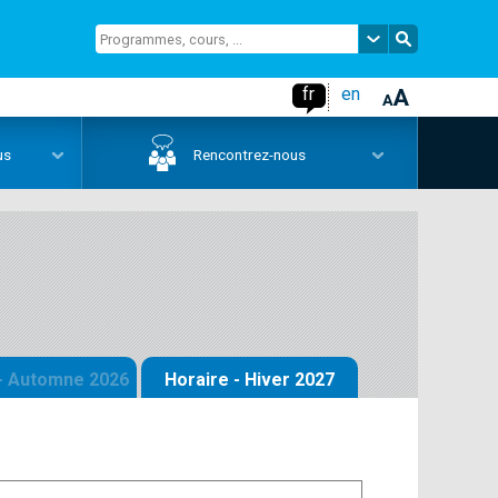
fr
en
us
Rencontrez-nous
 - Automne 2026
Horaire - Hiver 2027