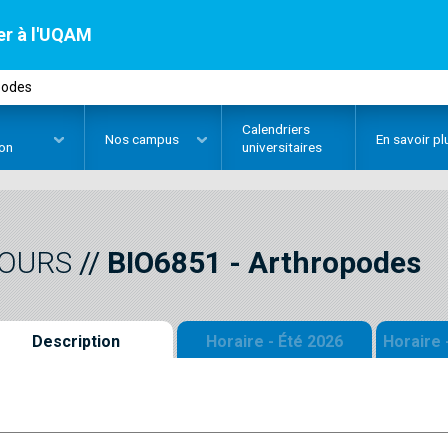
er à l'UQAM
podes
Calendriers
Nos
campus
En savoir pl
ion
universitaires
OURS
//
BIO6851
-
Arthropodes
Description
Horaire - Été 2026
Horaire