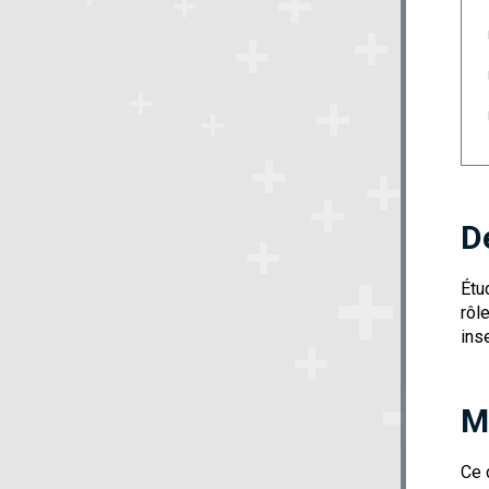
D
Étu
rôl
ins
M
Ce 