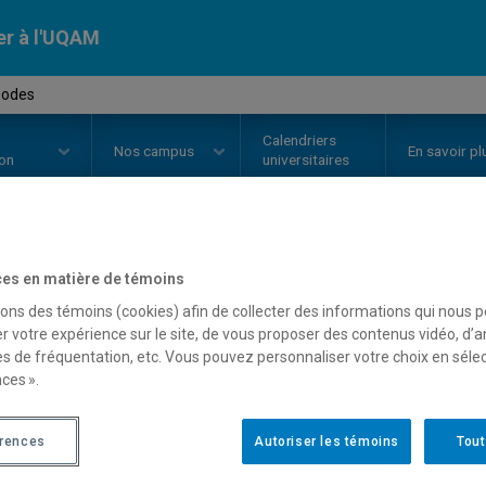
er à l'UQAM
podes
Calendriers
Nos
campus
En savoir pl
ion
universitaires
OURS
//
BIO6851
-
Arthropodes
es en matière de témoins
sons des témoins (cookies) afin de collecter des informations qui nous 
r votre expérience sur le site, de vous proposer des contenus vidéo, d’a
es de fréquentation, etc. Vous pouvez personnaliser votre choix en séle
Description
Horaire - Été 2026
Horaire
ces ».
érences
Autoriser les témoins
Tout