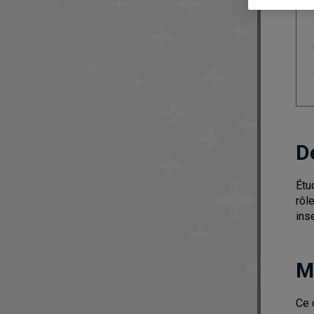
D
Étu
rôl
ins
M
Ce 