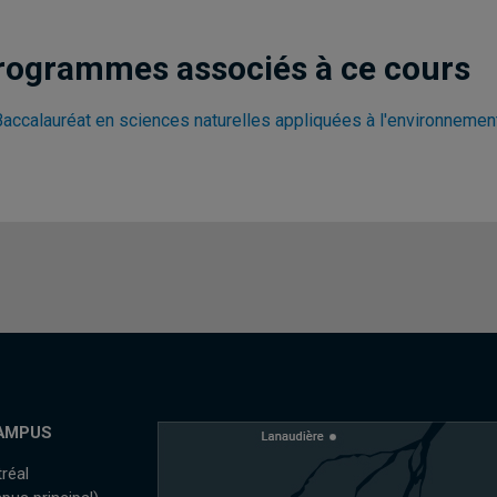
rogrammes associés à ce cours
Baccalauréat en sciences naturelles appliquées à l'environnemen
AMPUS
réal