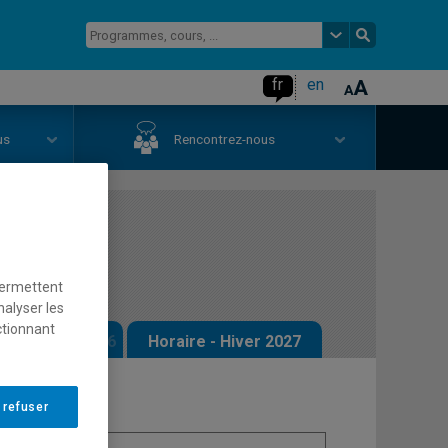
fr
en
us
Rencontrez-nous
permettent
nalyser les
ctionnant
 - Automne 2026
Horaire - Hiver 2027
 refuser