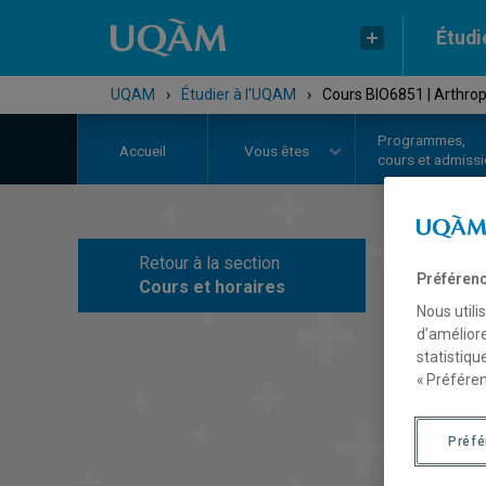
Étudi
UQAM
›
Étudier à l'UQAM
›
Cours BIO6851 | Arthro
Programmes,
Accueil
Vous êtes
cours et admiss
Retour à la section
C
Préférenc
Cours et horaires
Nous utili
d’améliore
statistiqu
« Préféren
Préf