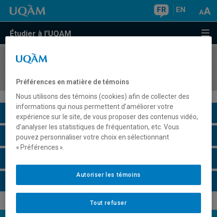
FR
EN
Étudier à l'UQAM
COURS
//
BIO860X
Séminaire thématique en écologie
Préférences en matière de témoins
Nous utilisons des témoins (cookies) afin de collecter des
informations qui nous permettent d’améliorer votre
Description du cours
expérience sur le site, de vous proposer des contenus vidéo,
d’analyser les statistiques de fréquentation, etc. Vous
Horaire - Été 2026
pouvez personnaliser votre choix en sélectionnant
« Préférences ».
Horaire - Automne 2026
Autoriser les témoins
Horaire - Hiver 2027
Tout refuser