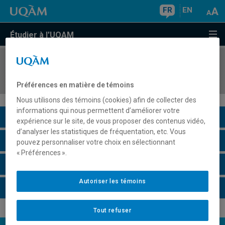
FR
EN
Étudier à l'UQAM
COURS
//
BIO861X
Séminaire thématique en physiologie cellulaire
Préférences en matière de témoins
Nous utilisons des témoins (cookies) afin de collecter des
informations qui nous permettent d’améliorer votre
Description du cours
expérience sur le site, de vous proposer des contenus vidéo,
d’analyser les statistiques de fréquentation, etc. Vous
Horaire - Été 2026
pouvez personnaliser votre choix en sélectionnant
« Préférences ».
Horaire - Automne 2026
Autoriser les témoins
Horaire - Hiver 2027
Tout refuser