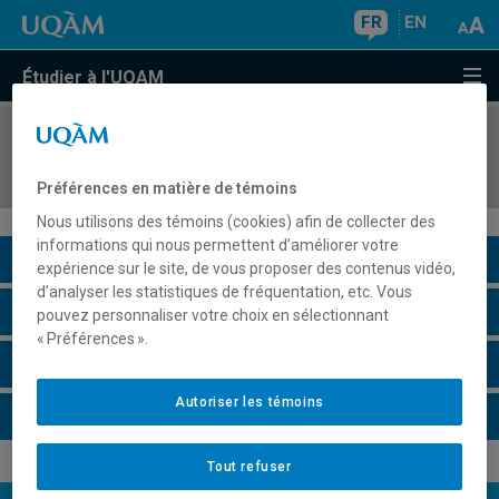
FR
EN
Étudier à l'UQAM
COURS
//
BIO862X
Séminaire thématique en toxicologie
Préférences en matière de témoins
Nous utilisons des témoins (cookies) afin de collecter des
informations qui nous permettent d’améliorer votre
Description du cours
expérience sur le site, de vous proposer des contenus vidéo,
d’analyser les statistiques de fréquentation, etc. Vous
Horaire - Été 2026
pouvez personnaliser votre choix en sélectionnant
« Préférences ».
Horaire - Automne 2026
Autoriser les témoins
Horaire - Hiver 2027
Tout refuser