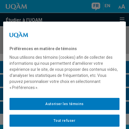
FR
EN
Étudier à l'UQAM
COURS
//
BIO8860
Ergonomie de l'activité mentale
Préférences en matière de témoins
Nous utilisons des témoins (cookies) afin de collecter des
informations qui nous permettent d’améliorer votre
Description du cours
expérience sur le site, de vous proposer des contenus vidéo,
d’analyser les statistiques de fréquentation, etc. Vous
Horaire - Été 2026
pouvez personnaliser votre choix en sélectionnant
« Préférences ».
Horaire - Automne 2026
Autoriser les témoins
Horaire - Hiver 2027
Tout refuser