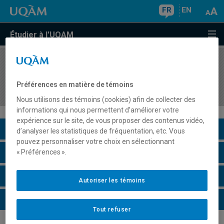
FR
EN
Étudier à l'UQAM
COURS
//
BIO8901
Biotechnologies appliquées à l'amélioration des
Préférences en matière de témoins
végétaux
Nous utilisons des témoins (cookies) afin de collecter des
informations qui nous permettent d’améliorer votre
expérience sur le site, de vous proposer des contenus vidéo,
Description du cours
d’analyser les statistiques de fréquentation, etc. Vous
pouvez personnaliser votre choix en sélectionnant
Horaire - Été 2026
« Préférences ».
Horaire - Automne 2026
Autoriser les témoins
Horaire - Hiver 2027
Tout refuser