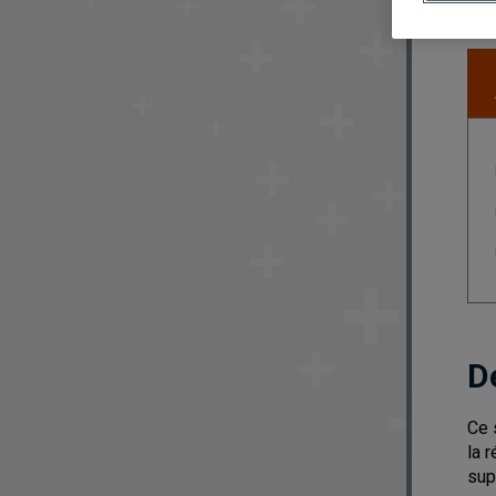
D
Ce 
la 
sup