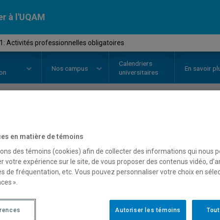
er à l'UQAM
: Activités professionnelles obligatoires
Calendriers
Nos
campus
En savoir pl
ion
universitaires
OURS
//
CAR3901
-
Stage 1: Activ
es en matière de témoins
obligatoires
sons des témoins (cookies) afin de collecter des informations qui nous 
r votre expérience sur le site, de vous proposer des contenus vidéo, d’a
es de fréquentation, etc. Vous pouvez personnaliser votre choix en séle
ces ».
Description
Horaire - Été 2026
Horaire
érences
Autoriser les témoins
Tout