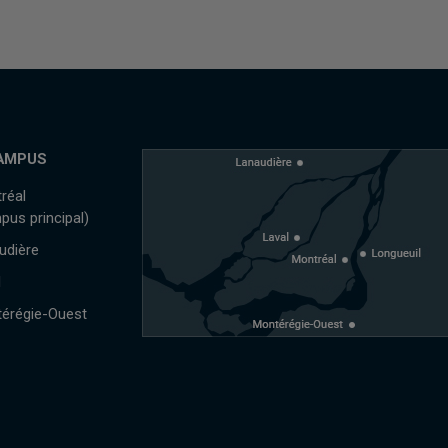
AMPUS
réal
pus principal)
udière
l
érégie-Ouest