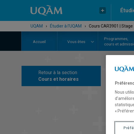
Étudi
UQAM
›
Étudier à l'UQAM
›
Cours CAR3901 | Stage 1
Programmes,
Accueil
Vous êtes
cours et admiss
Retour à la section
C
Cours et horaires
Préférenc
Nous utili
d’améliore
statistiqu
« Préféren
Préf