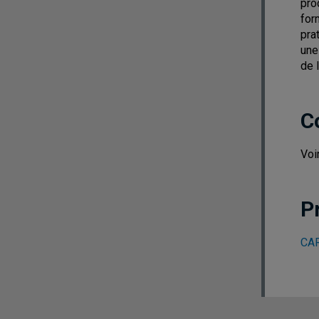
pro
for
pra
une
de 
C
Voi
P
CAR