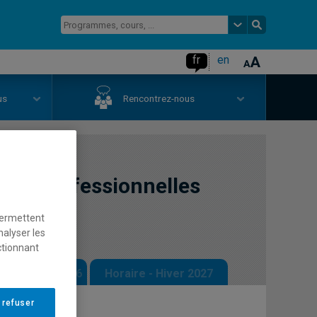
fr
en
us
Rencontrez-nous
ités professionnelles
permettent
nalyser les
ctionnant
 - Automne 2026
Horaire - Hiver 2027
 refuser