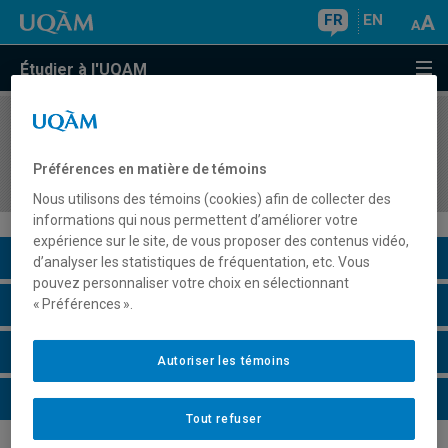
FR
EN
Étudier à l'UQAM
COURS
//
CAR7900
Projet de recherche en counseling de carrière et
Préférences en matière de témoins
en orientation I
Nous utilisons des témoins (cookies) afin de collecter des
informations qui nous permettent d’améliorer votre
expérience sur le site, de vous proposer des contenus vidéo,
Description du cours
d’analyser les statistiques de fréquentation, etc. Vous
pouvez personnaliser votre choix en sélectionnant
Horaire - Été 2026
« Préférences ».
Horaire - Automne 2026
Autoriser les témoins
Horaire - Hiver 2027
Tout refuser