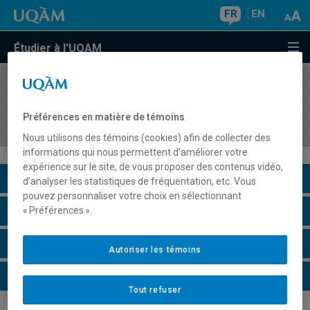
FR
EN
Étudier à l'UQAM
COURS
//
CAR8921
Projet de recherche en counseling de carrière et
Préférences en matière de témoins
en orientation II
Nous utilisons des témoins (cookies) afin de collecter des
informations qui nous permettent d’améliorer votre
expérience sur le site, de vous proposer des contenus vidéo,
Description du cours
d’analyser les statistiques de fréquentation, etc. Vous
pouvez personnaliser votre choix en sélectionnant
Horaire - Été 2026
« Préférences ».
Horaire - Automne 2026
Autoriser les témoins
Horaire - Hiver 2027
Tout refuser