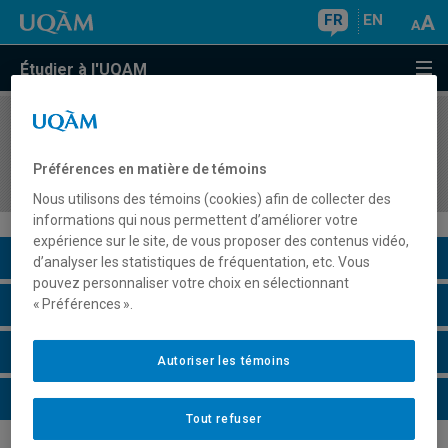
FR
EN
Étudier à l'UQAM
COURS
//
CCQ7001
Culture et citoyenneté québécoise : des
Préférences en matière de témoins
fondements aux pratiques
Nous utilisons des témoins (cookies) afin de collecter des
informations qui nous permettent d’améliorer votre
expérience sur le site, de vous proposer des contenus vidéo,
Description du cours
d’analyser les statistiques de fréquentation, etc. Vous
pouvez personnaliser votre choix en sélectionnant
Horaire - Été 2026
« Préférences ».
Horaire - Automne 2026
Autoriser les témoins
Horaire - Hiver 2027
Tout refuser