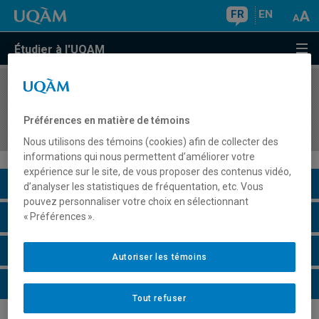
FR
EN
Étudier à l'UQAM
COURS
//
CHI2171
Travaux pratiques de méthodes
Préférences en matière de témoins
chromatographiques
Nous utilisons des témoins (cookies) afin de collecter des
informations qui nous permettent d’améliorer votre
expérience sur le site, de vous proposer des contenus vidéo,
Description du cours
d’analyser les statistiques de fréquentation, etc. Vous
pouvez personnaliser votre choix en sélectionnant
Horaire - Été 2026
« Préférences ».
Horaire - Automne 2026
Autoriser les témoins
Horaire - Hiver 2027
Tout refuser