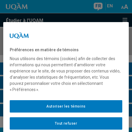
FR
EN
Étudier à l'UQAM
COURS
//
CHI2901
Contrôle de la qualité
Préférences en matière de témoins
Nous utilisons des témoins (cookies) afin de collecter des
informations qui nous permettent d’améliorer votre
Description du cours
expérience sur le site, de vous proposer des contenus vidéo,
d’analyser les statistiques de fréquentation, etc. Vous
Horaire - Été 2026
pouvez personnaliser votre choix en sélectionnant
« Préférences ».
Horaire - Automne 2026
Autoriser les témoins
Horaire - Hiver 2027
Tout refuser