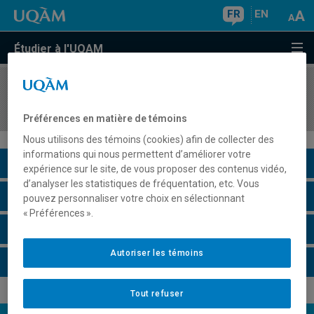
FR
EN
Étudier à l'UQAM
COURS
//
CHI2901
Contrôle de la qualité
Préférences en matière de témoins
Nous utilisons des témoins (cookies) afin de collecter des
informations qui nous permettent d’améliorer votre
Description du cours
expérience sur le site, de vous proposer des contenus vidéo,
d’analyser les statistiques de fréquentation, etc. Vous
Horaire - Été 2026
pouvez personnaliser votre choix en sélectionnant
« Préférences ».
Horaire - Automne 2026
Autoriser les témoins
Horaire - Hiver 2027
Tout refuser