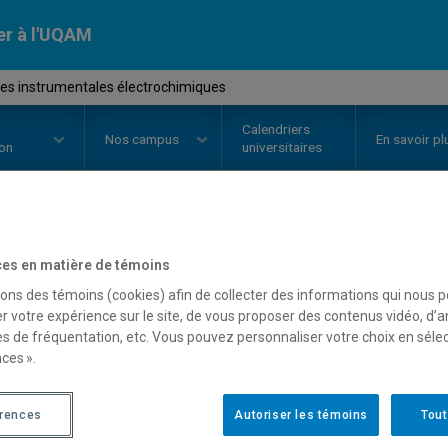
er à l'UQAM
es instrumentales électrochimiques
Calendriers
Nos
campus
En savoir pl
ion
universitaires
OURS
//
CHI7452
-
Méthodes inst
es en matière de témoins
sons des témoins (cookies) afin de collecter des informations qui nous 
électrochimiques
r votre expérience sur le site, de vous proposer des contenus vidéo, d’a
es de fréquentation, etc. Vous pouvez personnaliser votre choix en séle
ces ».
Description
Horaire - Été 2026
Horaire
érences
Autoriser les témoins
Tout