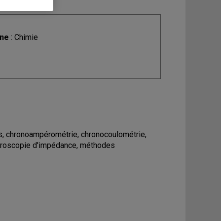
ine
: Chimie
s, chronoampérométrie, chronocoulométrie,
ctroscopie d'impédance, méthodes