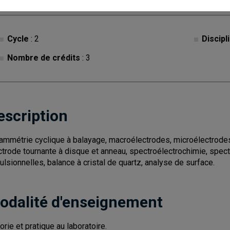
Cycle
: 2
Discipl
Nombre de crédits
: 3
escription
ammétrie cyclique à balayage, macroélectrodes, microélectrode
ctrode tournante à disque et anneau, spectroélectrochimie, spe
ulsionnelles, balance à cristal de quartz, analyse de surface.
odalité d'enseignement
orie et pratique au laboratoire.