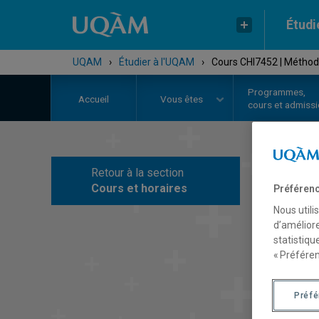
Étudi
UQAM
›
Étudier à l'UQAM
›
Cours CHI7452 | Méthod
Programmes,
Accueil
Vous êtes
cours et admiss
Retour à la section
C
Cours et horaires
Préférenc
Nous utili
d’améliore
statistiqu
« Préféren
Préf