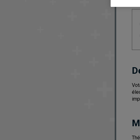
D
Vot
éle
imp
M
Thé