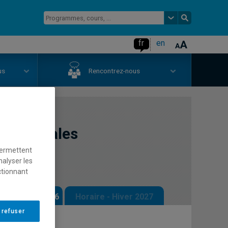
fr
en
us
Rencontrez-nous
rumentales
permettent
nalyser les
ctionnant
 - Automne 2026
Horaire - Hiver 2027
 refuser