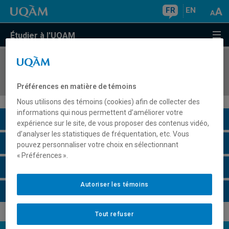
FR
EN
Étudier à l'UQAM
COURS
//
CHN1112
Langue et culture des affaires de la Chine
Préférences en matière de témoins
Nous utilisons des témoins (cookies) afin de collecter des
informations qui nous permettent d’améliorer votre
Description du cours
expérience sur le site, de vous proposer des contenus vidéo,
d’analyser les statistiques de fréquentation, etc. Vous
Horaire - Été 2026
pouvez personnaliser votre choix en sélectionnant
« Préférences ».
Horaire - Automne 2026
Autoriser les témoins
Horaire - Hiver 2027
Tout refuser