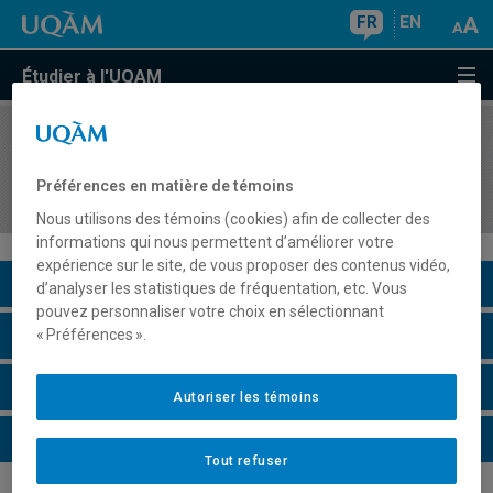
FR
EN
Étudier à l'UQAM
COURS
//
COM2064
Communication stratégique : idéation,
Préférences en matière de témoins
conception et planification
Nous utilisons des témoins (cookies) afin de collecter des
informations qui nous permettent d’améliorer votre
expérience sur le site, de vous proposer des contenus vidéo,
Description du cours
d’analyser les statistiques de fréquentation, etc. Vous
pouvez personnaliser votre choix en sélectionnant
Horaire - Été 2026
« Préférences ».
Horaire - Automne 2026
Autoriser les témoins
Horaire - Hiver 2027
Tout refuser