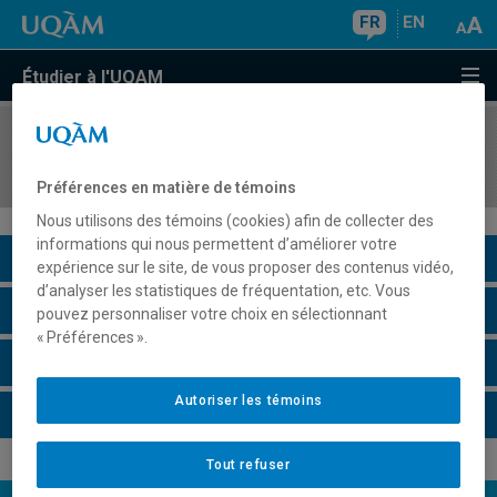
FR
EN
Étudier à l'UQAM
COURS
//
COM3066
Publication 1 : image fixe et mise en page
Préférences en matière de témoins
Nous utilisons des témoins (cookies) afin de collecter des
informations qui nous permettent d’améliorer votre
Description du cours
expérience sur le site, de vous proposer des contenus vidéo,
d’analyser les statistiques de fréquentation, etc. Vous
Horaire - Été 2026
pouvez personnaliser votre choix en sélectionnant
« Préférences ».
Horaire - Automne 2026
Autoriser les témoins
Horaire - Hiver 2027
Tout refuser