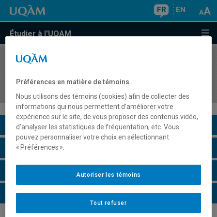
FR
EN
Étudier à l'UQAM
COURS
//
COM5054
Réalisation d'un projet d'intervention en action
Préférences en matière de témoins
culturelle utilisant les nouvelles technologies
Nous utilisons des témoins (cookies) afin de collecter des
informations qui nous permettent d’améliorer votre
expérience sur le site, de vous proposer des contenus vidéo,
Description du cours
d’analyser les statistiques de fréquentation, etc. Vous
pouvez personnaliser votre choix en sélectionnant
Horaire - Été 2026
« Préférences ».
Horaire - Automne 2026
Autoriser les témoins
Horaire - Hiver 2027
Tout refuser