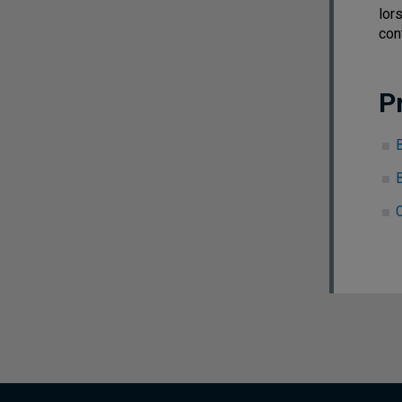
lor
con
P
B