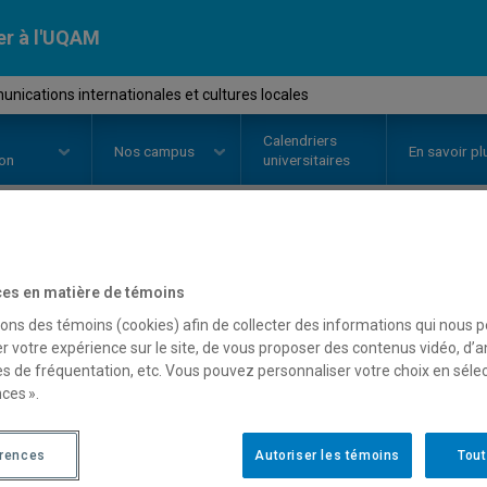
er à l'UQAM
ications internationales et cultures locales
Calendriers
Nos
campus
En savoir pl
ion
universitaires
OURS
//
COM5065
-
Communicatio
es en matière de témoins
cultures locales
sons des témoins (cookies) afin de collecter des informations qui nous 
r votre expérience sur le site, de vous proposer des contenus vidéo, d’a
es de fréquentation, etc. Vous pouvez personnaliser votre choix en séle
ces ».
Description
Horaire - Été 2026
Horaire
érences
Autoriser les témoins
Tout