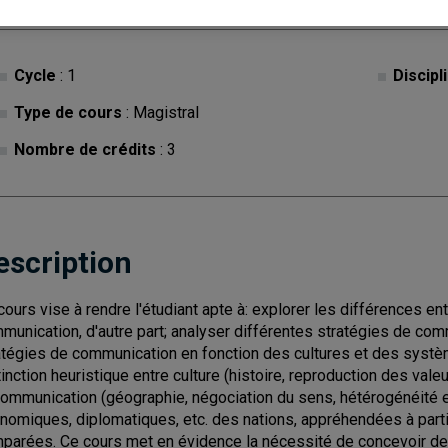
Cycle
: 1
Discipl
Type de cours
: Magistral
Nombre de crédits
: 3
escription
cours vise à rendre l'étudiant apte à: explorer les différences en
munication, d'autre part; analyser différentes stratégies de com
atégies de communication en fonction des cultures et des systè
tinction heuristique entre culture (histoire, reproduction des val
communication (géographie, négociation du sens, hétérogénéité et
nomiques, diplomatiques, etc. des nations, appréhendées à part
parées. Ce cours met en évidence la nécessité de concevoir de