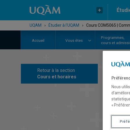
Étudi
UQAM
›
Étudier à l'UQAM
›
Cours COM5065 | Commun
Programmes,
Accueil
Vous êtes
cours et admiss
Retour à la section
C
Cours et horaires
Préférenc
Nous utili
d’améliore
statistiqu
« Préféren
Préf