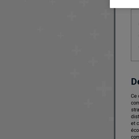
D
Ce 
com
str
dis
et 
éco
com