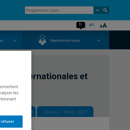
fr
en
us
Rencontrez-nous
ns internationales et
permettent
nalyser les
ctionnant
 - Automne 2026
Horaire - Hiver 2027
 refuser