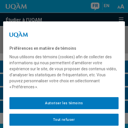
FR
EN
Étudier à l'UQAM
COURS
//
COM7607
Ludification, culture et communication
Préférences en matière de témoins
Nous utilisons des témoins (cookies) afin de collecter des
informations qui nous permettent d’améliorer votre
Description du cours
expérience sur le site, de vous proposer des contenus vidéo,
d’analyser les statistiques de fréquentation, etc. Vous
Horaire - Été 2026
pouvez personnaliser votre choix en sélectionnant
« Préférences ».
Horaire - Automne 2026
Autoriser les témoins
Horaire - Hiver 2027
Tout refuser