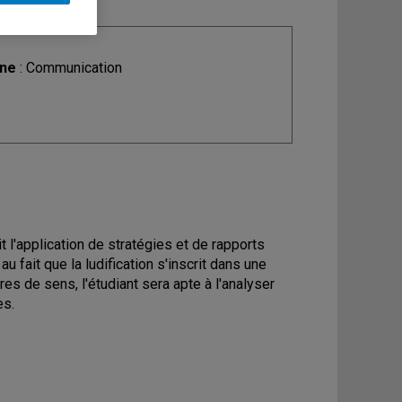
ine
: Communication
 l'application de stratégies et de rapports
 fait que la ludification s'inscrit dans une
s de sens, l'étudiant sera apte à l'analyser
es.