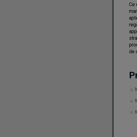
Ce 
man
apt
reg
app
str
pro
de 
P