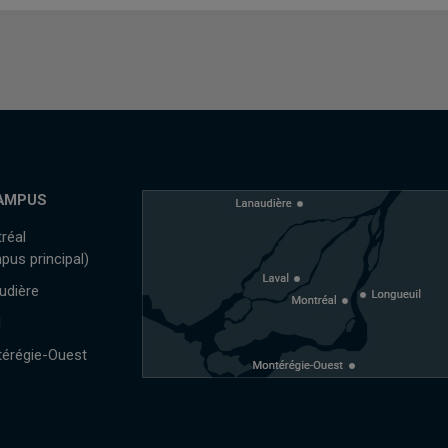
AMPUS
réal
pus principal)
udière
l
érégie-Ouest