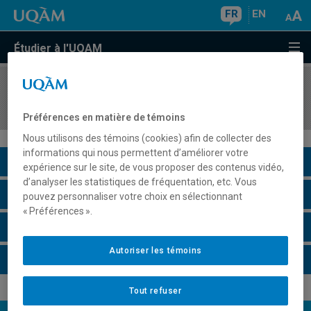
FR
EN
Étudier à l'UQAM
COURS
//
COM7607
Ludification, culture et communication
Préférences en matière de témoins
Nous utilisons des témoins (cookies) afin de collecter des
informations qui nous permettent d’améliorer votre
Description du cours
expérience sur le site, de vous proposer des contenus vidéo,
d’analyser les statistiques de fréquentation, etc. Vous
Horaire - Été 2026
pouvez personnaliser votre choix en sélectionnant
« Préférences ».
Horaire - Automne 2026
Autoriser les témoins
Horaire - Hiver 2027
Tout refuser