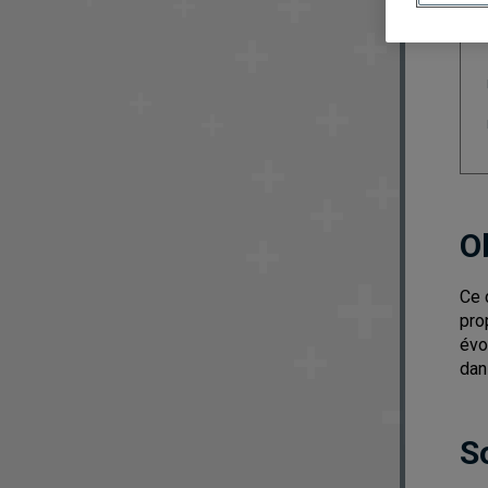
O
Ce 
pro
évo
dan
S