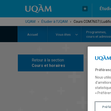
Étudi
UQAM
›
Étudier à l'UQAM
›
Cours COM7607 | Ludific
Programmes,
Accueil
Vous êtes
cours et admiss
Retour à la section
C
Cours et horaires
Préférenc
Nous utili
d’améliore
statistiqu
« Préféren
Préf