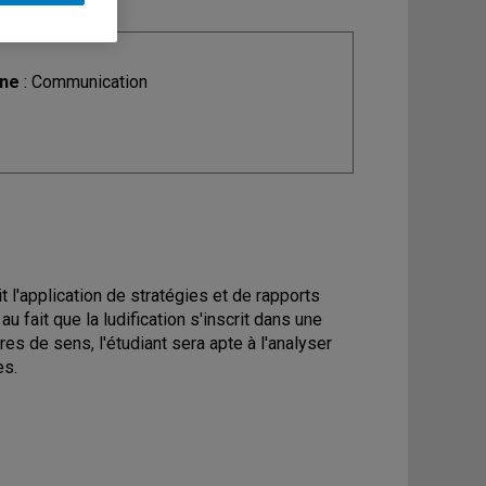
ine
: Communication
 l'application de stratégies et de rapports
 fait que la ludification s'inscrit dans une
s de sens, l'étudiant sera apte à l'analyser
es.