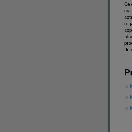
Ce 
man
apt
reg
app
str
pro
de 
P