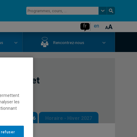
fr
en
us
Rencontrez-nous
culture et
permettent
nalyser les
ctionnant
 - Automne 2026
Horaire - Hiver 2027
 refuser