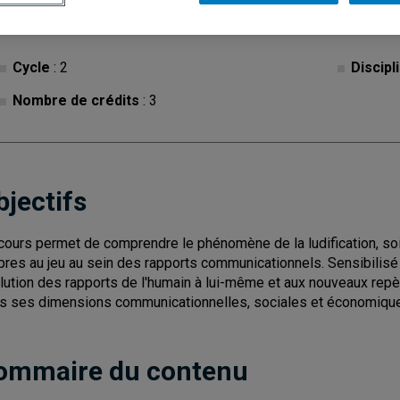
Cycle
: 2
Discipl
Nombre de crédits
: 3
bjectifs
cours permet de comprendre le phénomène de la ludification, soit
pres au jeu au sein des rapports communicationnels. Sensibilisé au
lution des rapports de l'humain à lui-même et aux nouveaux repère
s ses dimensions communicationnelles, sociales et économiqu
ommaire du contenu