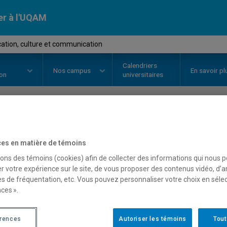
er à l'UQAM
ation, culture et communication
Calendriers
Nos
campus
En savoir pl
ion
universitaires
OURS
//
COM7607
-
Ludification, 
es en matière de témoins
communication
sons des témoins (cookies) afin de collecter des informations qui nous 
r votre expérience sur le site, de vous proposer des contenus vidéo, d’a
es de fréquentation, etc. Vous pouvez personnaliser votre choix en séle
ces ».
Description
Horaire - Été 2026
Horaire
érences
Autoriser les témoins
Tout