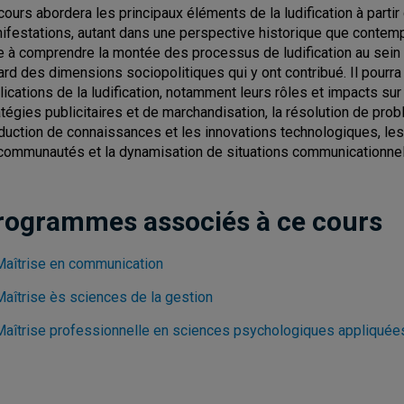
cours abordera les principaux éléments de la ludification à partir
ifestations, autant dans une perspective historique que contempo
e à comprendre la montée des processus de ludification au se
ard des dimensions sociopolitiques qui y ont contribué. Il pourr
lications de la ludification, notamment leurs rôles et impacts sur
atégies publicitaires et de marchandisation, la résolution de prob
duction de connaissances et les innovations technologiques, les
communautés et la dynamisation de situations communicationnel
rogrammes associés à ce cours
Maîtrise en communication
Maîtrise ès sciences de la gestion
Maîtrise professionnelle en sciences psychologiques appliquée