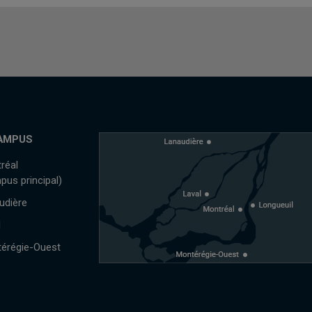
AMPUS
réal
pus principal)
udière
l
érégie-Ouest