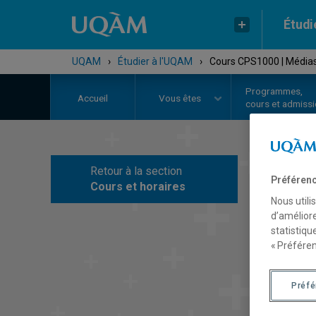
Étudi
UQAM
›
Étudier à l'UQAM
›
Cours CPS1000 | Médias,
Programmes,
Accueil
Vous êtes
cours et admiss
Retour à la section
C
Préférenc
Cours et horaires
Nous utili
d’améliore
statistiqu
« Préféren
Préf