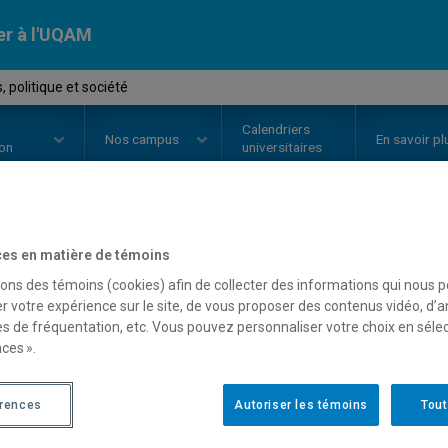
er à l'UQAM
 politique et société
Calendriers
Nos
campus
En savoir pl
ion
universitaires
OURS
//
CPS1000
-
Médias, politi
es en matière de témoins
sons des témoins (cookies) afin de collecter des informations qui nous 
r votre expérience sur le site, de vous proposer des contenus vidéo, d’a
es de fréquentation, etc. Vous pouvez personnaliser votre choix en séle
Description
Horaire - Été 2026
Horaire
ces ».
érences
Autoriser les témoins
Tout