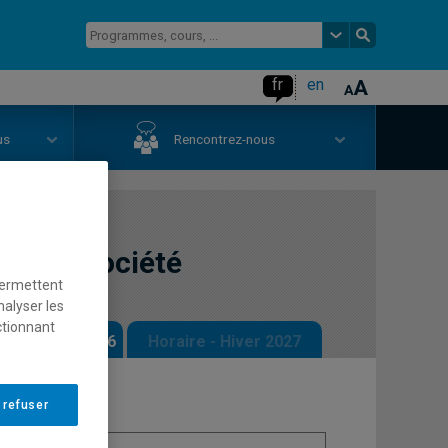
fr
en
us
Rencontrez-nous
que et société
permettent
nalyser les
ctionnant
 - Automne 2026
Horaire - Hiver 2027
 refuser