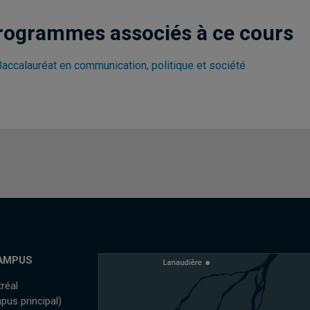
rogrammes associés à ce cours
Baccalauréat en communication, politique et société
AMPUS
réal
pus principal)