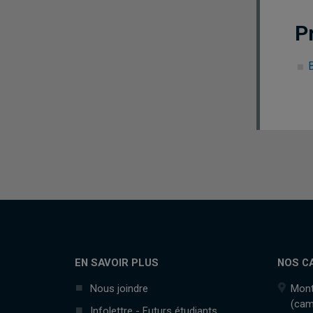
P
EN SAVOIR PLUS
NOS C
Nous joindre
Mont
(cam
Infolettre - Futurs étudiants