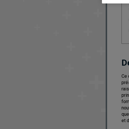
D
Ce 
pré
rai
pri
for
nou
que
et d