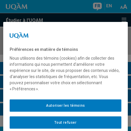
FR
EN
Étudier à l'UQAM
COURS
//
DAN1033
Le mouvement dansé
Préférences en matière de témoins
Nous utilisons des témoins (cookies) afin de collecter des
informations qui nous permettent d’améliorer votre
Description du cours
expérience sur le site, de vous proposer des contenus vidéo,
d’analyser les statistiques de fréquentation, etc. Vous
Horaire - Été 2026
pouvez personnaliser votre choix en sélectionnant
« Préférences ».
Horaire - Automne 2026
Autoriser les témoins
Horaire - Hiver 2027
Tout refuser