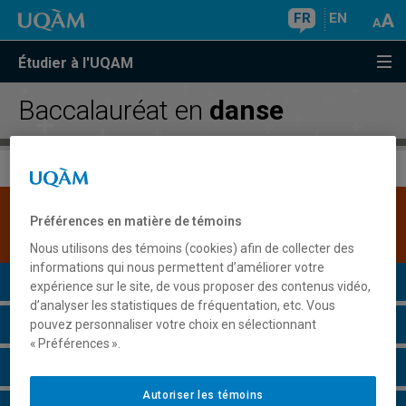
FR
EN
Étudier à l'UQAM
Baccalauréat en
danse
Une version plus récente de ce programme est
Préférences en matière de témoins
disponible.
Cliquez ici pour la consulter
.
Nous utilisons des témoins (cookies) afin de collecter des
informations qui nous permettent d’améliorer votre
Présentation du programme
expérience sur le site, de vous proposer des contenus vidéo,
d’analyser les statistiques de fréquentation, etc. Vous
Conditions d'admission
pouvez personnaliser votre choix en sélectionnant
« Préférences ».
Cours à suivre et horaires
Autoriser les témoins