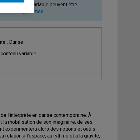
ours à contenu variable peuvent être
ments et programmes
.
ine
: Danse
 contenu variable
il de l'interprète en danse contemporaine. À
 et la mobilisation de son imaginaire, de ses
nt expérimentera alors des notions et outils
 relation à l'espace, au rythme et à la gravité,