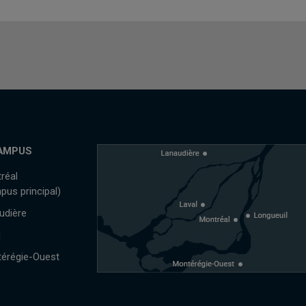
AMPUS
réal
pus principal)
udière
l
érégie-Ouest