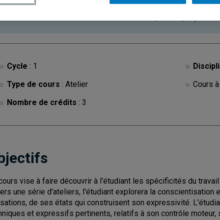
Ce cours est à contenu variable. Les descriptions des c
consultées sur les
sites des facultés, écoles, départe
Cycle
: 1
Discipl
Type de cours
: Atelier
Cours à
Nombre de crédits
: 3
bjectifs
cours vise à faire découvrir à l'étudiant les spécificités du trava
vers une série d'ateliers, l'étudiant explorera la conscientisation
sations, de ses états qui construisent son expressivité. L'étudia
hniques et expressifs pertinents, relatifs à son contrôle moteur, sa