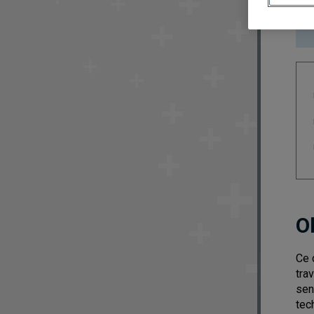
O
Ce 
tra
sen
tec