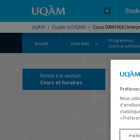
Étudi
UQAM
›
Étudier à l'UQAM
›
Cours DAN106X | Interpr
Programmes,
Accueil
Vous êtes
cours et admiss
Retour à la section
C
Cours et horaires
Préférenc
Nous utili
d’améliore
statistiqu
« Préféren
Préf