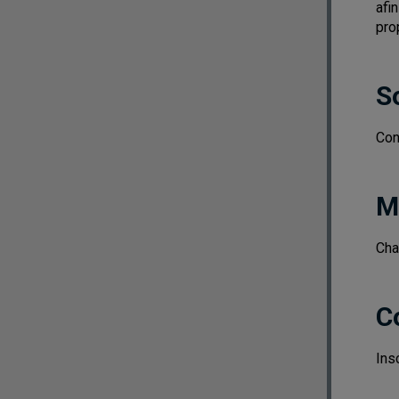
afi
pro
S
Con
M
Cha
C
Ins