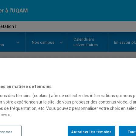
er à l'UQAM
étation I
Calendriers
Nos
campus
En savoir pl
ion
universitaires
OURS
//
DAN106X
-
Interprétation
es en matière de témoins
sons des témoins (cookies) afin de collecter des informations qui nous 
r votre expérience sur le site, de vous proposer des contenus vidéo, d’a
Description
Horaire - Été 2026
Horaire
es de fréquentation, etc. Vous pouvez personnaliser votre choix en séle
ces ».
érences
Autoriser les témoins
Tout