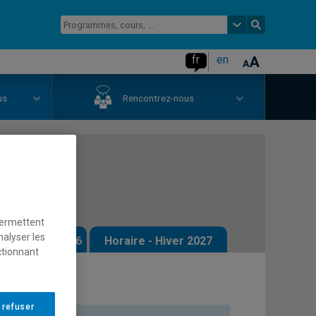
fr
en
us
Rencontrez-nous
 I
permettent
nalyser les
 - Automne 2026
Horaire - Hiver 2027
ctionnant
 refuser