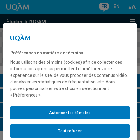
FR
EN
Étudier à l'UQAM
COURS
//
DAN2058
Fondements et pratiques de l'enseignement de la
Préférences en matière de témoins
danse en milieu scolaire
Nous utilisons des témoins (cookies) afin de collecter des
informations qui nous permettent d’améliorer votre
expérience sur le site, de vous proposer des contenus vidéo,
Description du cours
d’analyser les statistiques de fréquentation, etc. Vous
pouvez personnaliser votre choix en sélectionnant
Horaire - Été 2026
« Préférences ».
Horaire - Automne 2026
Autoriser les témoins
Horaire - Hiver 2027
Tout refuser