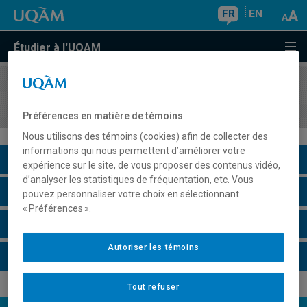
FR
EN
Étudier à l'UQAM
COURS
//
DAN4260
Danse et technologies
Préférences en matière de témoins
Nous utilisons des témoins (cookies) afin de collecter des
informations qui nous permettent d’améliorer votre
Description du cours
expérience sur le site, de vous proposer des contenus vidéo,
d’analyser les statistiques de fréquentation, etc. Vous
Horaire - Été 2026
pouvez personnaliser votre choix en sélectionnant
« Préférences ».
Horaire - Automne 2026
Autoriser les témoins
Horaire - Hiver 2027
Tout refuser