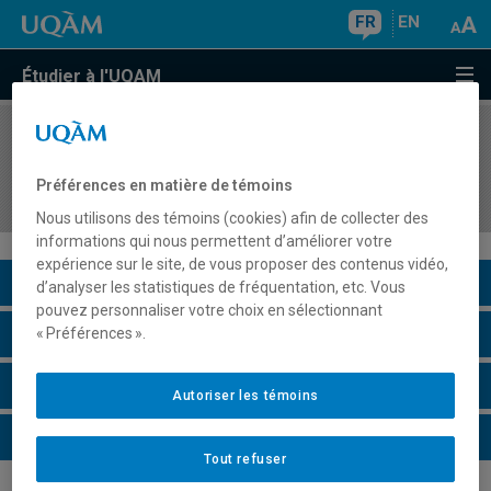
FR
EN
Étudier à l'UQAM
COURS
//
DAN4301
Problématique de l'enseignement de la danse au
Préférences en matière de témoins
préscolaire et au primaire
Nous utilisons des témoins (cookies) afin de collecter des
informations qui nous permettent d’améliorer votre
expérience sur le site, de vous proposer des contenus vidéo,
Description du cours
d’analyser les statistiques de fréquentation, etc. Vous
pouvez personnaliser votre choix en sélectionnant
Horaire - Été 2026
« Préférences ».
Horaire - Automne 2026
Autoriser les témoins
Horaire - Hiver 2027
Tout refuser