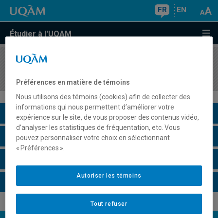
FR
EN
Étudier à l'UQAM
COURS
//
DAN4312
Didactique de la danse au secondaire
Préférences en matière de témoins
Nous utilisons des témoins (cookies) afin de collecter des
informations qui nous permettent d’améliorer votre
Description du cours
expérience sur le site, de vous proposer des contenus vidéo,
d’analyser les statistiques de fréquentation, etc. Vous
Horaire - Été 2026
pouvez personnaliser votre choix en sélectionnant
« Préférences ».
Horaire - Automne 2026
Autoriser les témoins
Horaire - Hiver 2027
Tout refuser