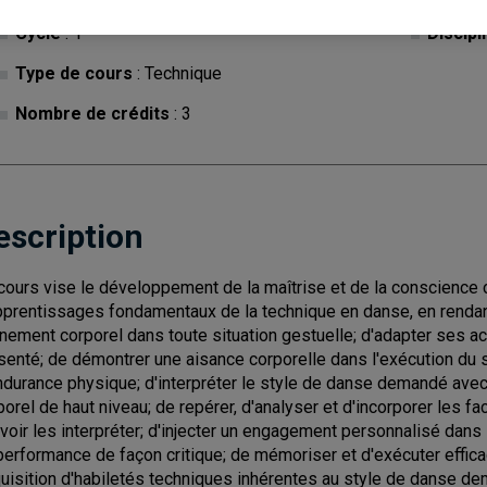
Cycle
: 1
Discipl
Type de cours
: Technique
Nombre de crédits
: 3
escription
cours vise le développement de la maîtrise et de la conscience co
pprentissages fondamentaux de la technique en danse, en rendant
gnement corporel dans toute situation gestuelle; d'adapter ses a
senté; de démontrer une aisance corporelle dans l'exécution du 
ndurance physique; d'interpréter le style de danse demandé avec
porel de haut niveau; de repérer, d'analyser et d'incorporer les f
voir les interpréter; d'injecter un engagement personnalisé dan
performance de façon critique; de mémoriser et d'exécuter ef
uisition d'habiletés techniques inhérentes au style de danse dem