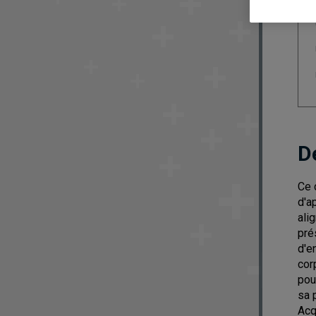
D
Ce 
d'a
ali
pré
d'e
cor
pou
sa 
Acq