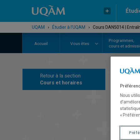
Étudi
UQAM
›
Étudier à l'UQAM
›
Cours DAN5014 | Entraî
Programmes,
Accueil
Vous êtes
cours et admiss
Retour à la section
C
Cours et horaires
Préférenc
Nous utili
d’améliore
statistiqu
« Préféren
Préf