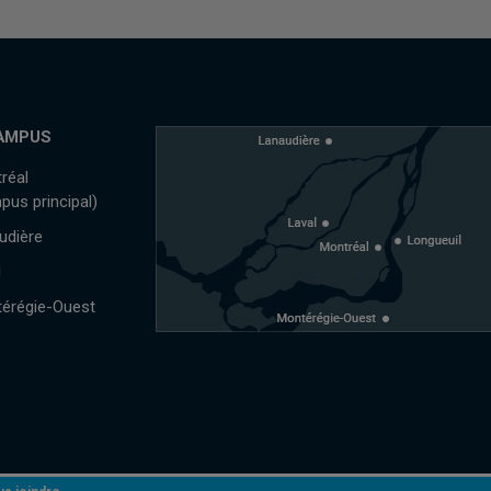
AMPUS
réal
pus principal)
udière
l
érégie-Ouest