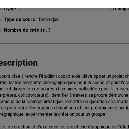
Cycle
: 1
Discipl
Type de cours
: Technique
Nombre de crédits
: 3
escription
cours vise à rendre l'étudiant capable de: développer un projet 
articuler les éléments chorégraphiques pour la scène et pour l'écr
isir et diriger les ressources humaines sollicitées pour la mise en
terprètes, collaborateurs); identifier à travers sa propre démarche 
anique de la création artistique; remettre en question ses mode
n de permettre l'émergence d'intuitions et leur prééminence sur le
régraphique, expérimenter la création pour un groupe.
pes de création et d'exécution du projet chorégraphique de l'étu