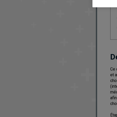
D
Ce 
et 
cho
(in
méc
afi
cho
Éta