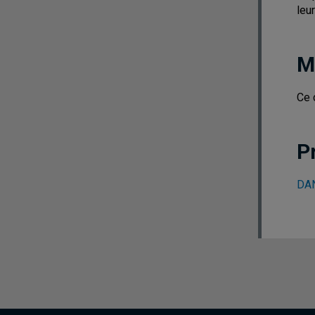
leu
M
Ce 
P
DAN