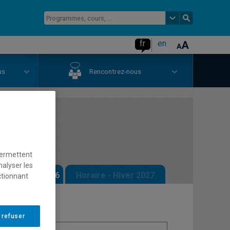
fr
en
us
Rencontrez-nous
permettent
nalyser les
 - Automne 2026
Horaire - Hiver 2027
ctionnant
 refuser