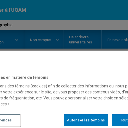
er à l'UQAM
graphie
Calendriers
Nos
campus
En savoir pl
ion
universitaires
OURS
//
DAN5286
-
Chorégraphie
es en matière de témoins
sons des témoins (cookies) afin de collecter des informations qui nous 
r votre expérience sur le site, de vous proposer des contenus vidéo, d’a
Description
Horaire - Été 2026
Horaire
es de fréquentation, etc. Vous pouvez personnaliser votre choix en séle
ces ».
érences
Autoriser les témoins
Tout